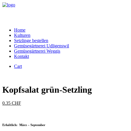
Home
Kulturen
Setzlinge bestellen
Gemüsegärtnerei Udligenswil
Gemüsegärtnerei Weggis
Kontakt
Cart
Kopfsalat grün-Setzling
0.35
CHF
Erhältlich: März – September